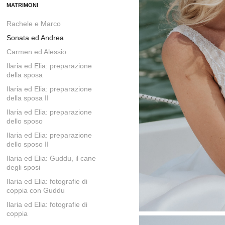
MATRIMONI
Rachele e Marco
Sonata ed Andrea
Carmen ed Alessio
Ilaria ed Elia: preparazione
della sposa
Ilaria ed Elia: preparazione
della sposa II
Ilaria ed Elia: preparazione
dello sposo
Ilaria ed Elia: preparazione
dello sposo II
Ilaria ed Elia: Guddu, il cane
degli sposi
Ilaria ed Elia: fotografie di
coppia con Guddu
Ilaria ed Elia: fotografie di
coppia