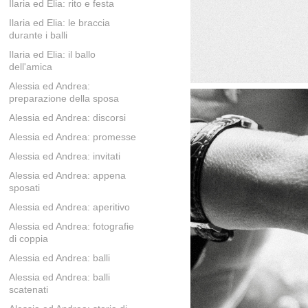
Ilaria ed Elia: rito e festa
Ilaria ed Elia: le braccia
durante i balli
Ilaria ed Elia: il ballo
dell'amica
Alessia ed Andrea:
preparazione della sposa
Alessia ed Andrea: discorsi
Alessia ed Andrea: promesse
Alessia ed Andrea: invitati
Alessia ed Andrea: appena
sposati
Alessia ed Andrea: aperitivo
Alessia ed Andrea: fotografie
di coppia
Alessia ed Andrea: balli
Alessia ed Andrea: balli
scatenati