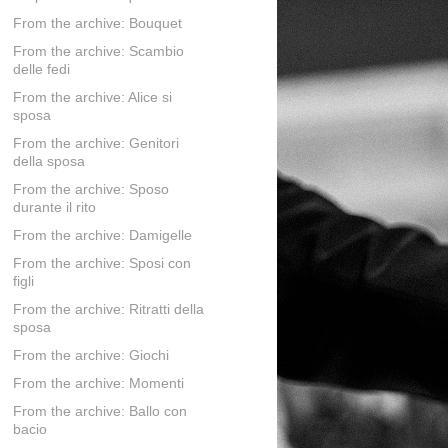
From the archive: Bouquet
From the archive: Scambio
delle fedi
From the archive: Alice si
sposa
From the archive: Genitori
della sposa
From the archive: Sposo
durante il rito
From the archive: Damigelle
From the archive: Sposi con
figli
From the archive: Ritratti della
sposa
From the archive: Giochi
From the archive: Momenti
From the archive: Ballo con
bacio