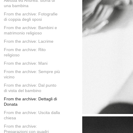
Alessia ed Andrea: storia di
una bambina
From the archive: Fotografie
di coppia degli sposi
From the archive: Bambini e
matrimonio religioso
From the archive: Lacrime
From the archive: Rito
religioso
From the archive: Mani
From the archive: Sempre più
vicino
From the archive: Dal punto
di vista del bambino
From the archive: Dettagli di
Donata
From the archive: Uscita dalla
chiesa
From the archive:
Preparazioni con quadri