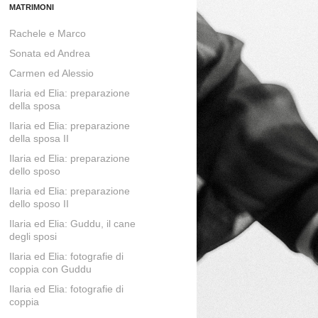
MATRIMONI
Rachele e Marco
Sonata ed Andrea
Carmen ed Alessio
Ilaria ed Elia: preparazione
della sposa
Ilaria ed Elia: preparazione
della sposa II
Ilaria ed Elia: preparazione
dello sposo
Ilaria ed Elia: preparazione
dello sposo II
Ilaria ed Elia: Guddu, il cane
degli sposi
Ilaria ed Elia: fotografie di
coppia con Guddu
Ilaria ed Elia: fotografie di
coppia